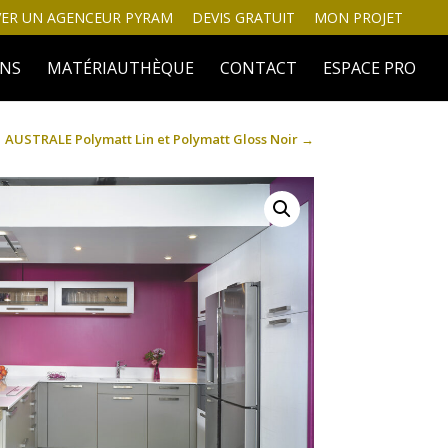
ER UN AGENCEUR PYRAM
DEVIS GRATUIT
MON PROJET
INS
MATÉRIAUTHÈQUE
CONTACT
ESPACE PRO
AUSTRALE Polymatt Lin et Polymatt Gloss Noir
→