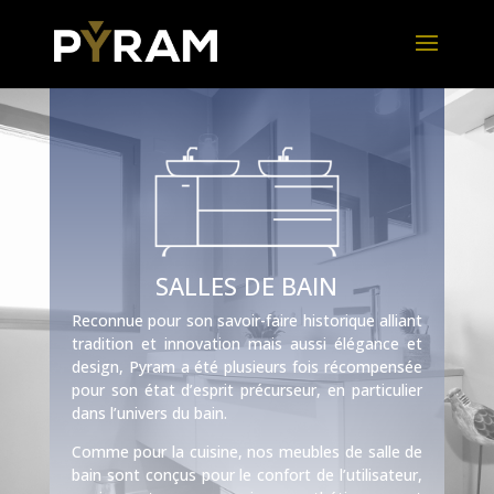
SALLES DE BAIN
Reconnue pour son savoir-faire historique alliant
tradition et innovation mais aussi élégance et
design, Pyram a été plusieurs fois récompensée
pour son état d’esprit précurseur, en particulier
dans l’univers du bain.
Comme pour la cuisine, nos meubles de salle de
bain sont conçus pour le confort de l’utilisateur,