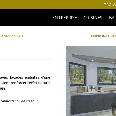
TROUV
ENTREPRISE
CUISINES
BA
Bardolino Gris
EMPREINTE Béto
 avec façades enduites d’une
vient renforcer l’effet naturel
ain.
s connecter ou de créer un