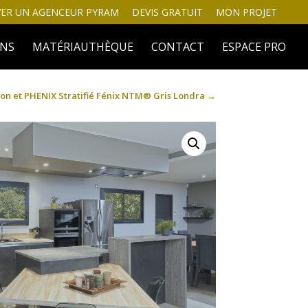
ER UN AGENCEUR PYRAM
DEVIS GRATUIT
MON PROJET
INS
MATÉRIAUTHÈQUE
CONTACT
ESPACE PRO
n et PHENIX Stratifié Fénix NTM® Gris Londra
→