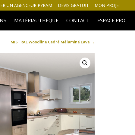
ER UN AGENCEUR PYRAM
DEVIS GRATUIT
MON PROJET
INS
MATÉRIAUTHÈQUE
CONTACT
ESPACE PRO
MISTRAL Woodline Cadré Mélaminé Lave
→