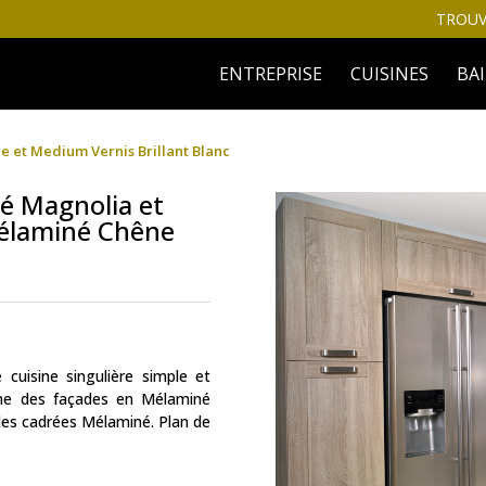
TROUV
ENTREPRISE
CUISINES
BA
 et Medium Vernis Brillant Blanc
é Magnolia et
élaminé Chêne
cuisine singulière simple et
ème des façades en Mélaminé
des cadrées Mélaminé. Plan de