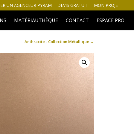
ER UN AGENCEUR PYRAM
DEVIS GRATUIT
MON PROJET
INS
MATÉRIAUTHÈQUE
CONTACT
ESPACE PRO
Anthracite - Collection Métallique
→