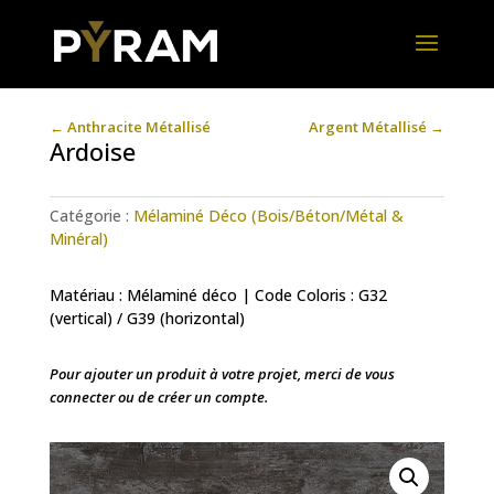
←
Anthracite Métallisé
Argent Métallisé
→
Ardoise
Catégorie :
Mélaminé Déco (Bois/Béton/Métal &
Minéral)
Matériau : Mélaminé déco | Code Coloris : G32
(vertical) / G39 (horizontal)
Pour ajouter un produit à votre projet, merci de vous
connecter ou de créer un compte.