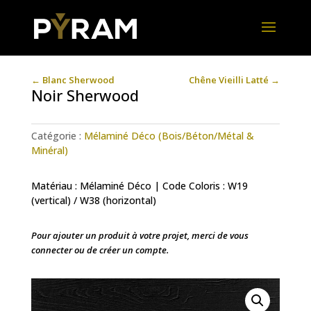
←
Blanc Sherwood
Chêne Vieilli Latté
→
Noir Sherwood
Catégorie :
Mélaminé Déco (Bois/Béton/Métal &
Minéral)
Matériau : Mélaminé Déco | Code Coloris : W19
(vertical) / W38 (horizontal)
Pour ajouter un produit à votre projet, merci de vous
connecter ou de créer un compte.