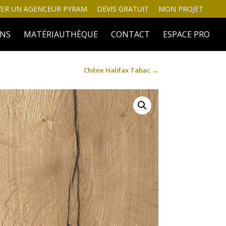
ER UN AGENCEUR PYRAM
DEVIS GRATUIT
MON PROJET
INS
MATÉRIAUTHÈQUE
CONTACT
ESPACE PRO
Chêne Halifax Tabac
→