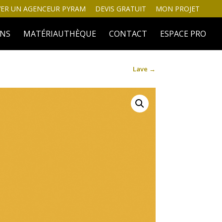
ER UN AGENCEUR PYRAM
DEVIS GRATUIT
MON PROJET
INS
MATÉRIAUTHÈQUE
CONTACT
ESPACE PRO
Lave
→