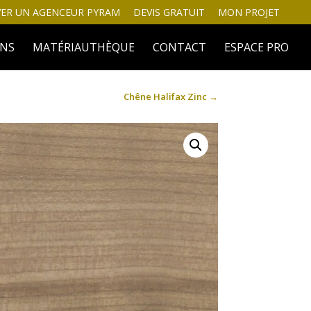
ER UN AGENCEUR PYRAM
DEVIS GRATUIT
MON PROJET
INS
MATÉRIAUTHÈQUE
CONTACT
ESPACE PRO
Chêne Halifax Zinc
→