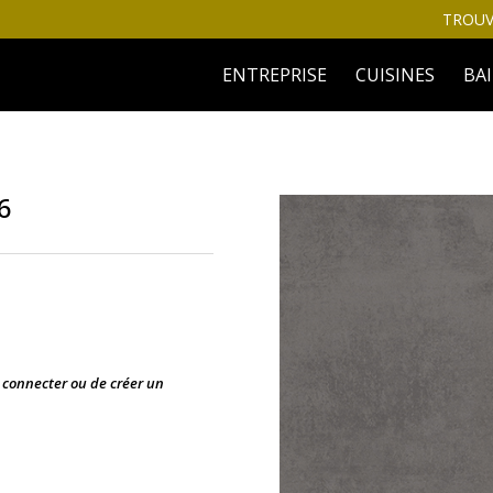
TROUV
ENTREPRISE
CUISINES
BA
6
s connecter ou de créer un