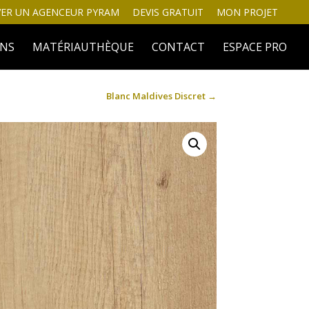
ER UN AGENCEUR PYRAM
DEVIS GRATUIT
MON PROJET
INS
MATÉRIAUTHÈQUE
CONTACT
ESPACE PRO
Blanc Maldives Discret
→