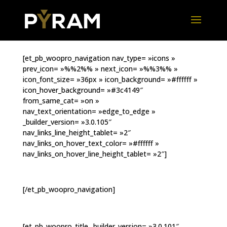
[et_pb_woopro_navigation nav_type= »icons »
prev_icon= »%%2%% » next_icon= »%%3%% »
icon_font_size= »36px » icon_background= »#ffffff »
icon_hover_background= »#3c4149″
from_same_cat= »on »
nav_text_orientation= »edge_to_edge »
_builder_version= »3.0.105″
nav_links_line_height_tablet= »2″
nav_links_on_hover_text_color= »#ffffff »
nav_links_on_hover_line_height_tablet= »2″]
[/et_pb_woopro_navigation]
[et_pb_woopro_title _builder_version= »3.0.101″