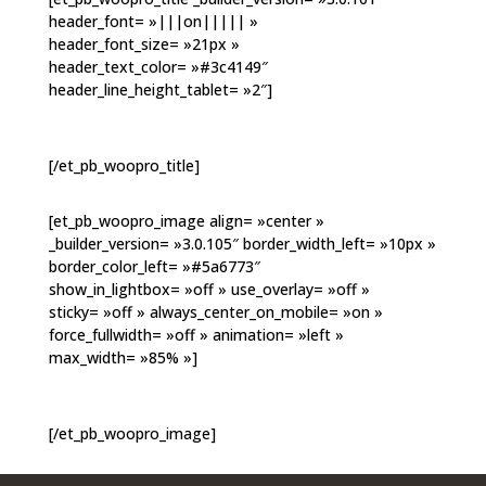
header_font= »|||on||||| »
header_font_size= »21px »
header_text_color= »#3c4149″
header_line_height_tablet= »2″]
[/et_pb_woopro_title]
[et_pb_woopro_image align= »center »
_builder_version= »3.0.105″ border_width_left= »10px »
border_color_left= »#5a6773″
show_in_lightbox= »off » use_overlay= »off »
sticky= »off » always_center_on_mobile= »on »
force_fullwidth= »off » animation= »left »
max_width= »85% »]
[/et_pb_woopro_image]